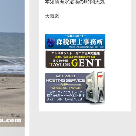
本須賀海水浴場の1時間天気
天気図