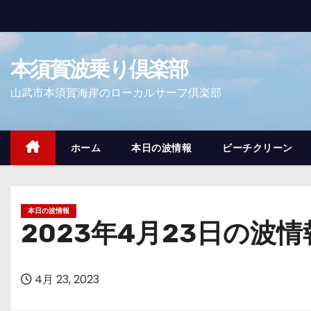
コ
ン
テ
本須賀波乗り倶楽部
ン
ツ
山武市本須賀海岸のローカルサーフ倶楽部
へ
ス
キ
ホーム
本日の波情報
ビーチクリーン
ッ
プ
本日の波情報
2023年4月23日の波情
4月 23, 2023