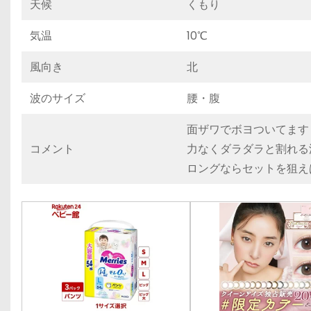
天候
くもり
気温
10℃
風向き
北
波のサイズ
腰・腹
面ザワでボヨついてます
コメント
力なくダラダラと割れる
ロングならセットを狙え