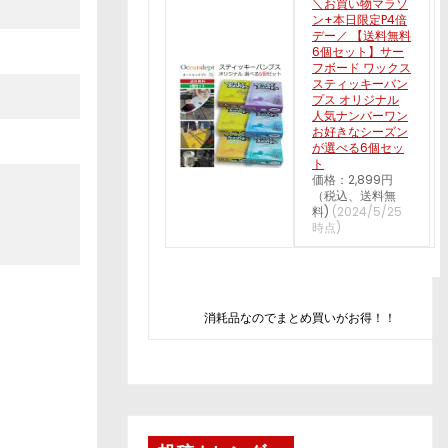
＼お買い物マラソ
ン+本日限定P4倍
デー／ 【送料無料
6個セット】サー
フボード ワックス
スティッキーバン
プス オリジナル
人気ナンバーワン
お好きなシーズン
が選べる6個セッ
ト
価格：2,899円
（税込、送料無
料)
(2024/5/25
時点)
消耗品なのでまとめ買いがお得！！