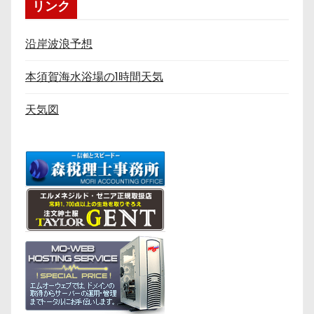
リンク
沿岸波浪予想
本須賀海水浴場の1時間天気
天気図