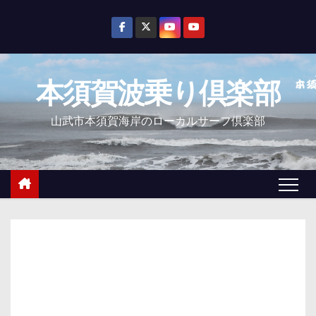
コ
ン
テ
ン
本須賀波乗り倶楽部
ツ
へ
山武市本須賀海岸のローカルサーフ倶楽部
ス
キ
ッ
プ