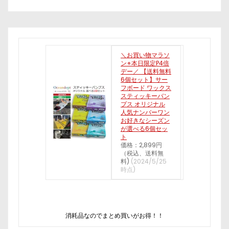
＼お買い物マラソ
ン+本日限定P4倍
デー／ 【送料無料
6個セット】サー
フボード ワックス
スティッキーバン
プス オリジナル
人気ナンバーワン
お好きなシーズン
が選べる6個セッ
ト
価格：2,899円
（税込、送料無
料)
(2024/5/25
時点)
消耗品なのでまとめ買いがお得！！