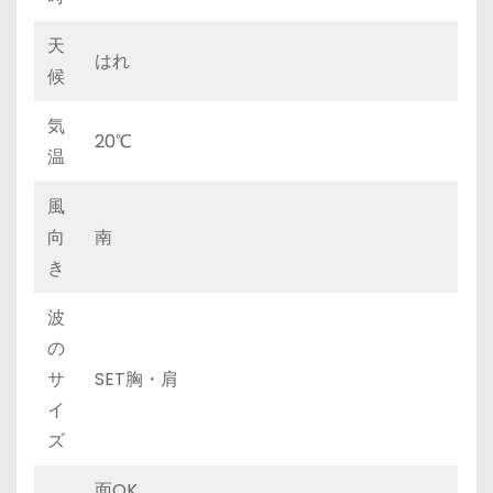
天
はれ
候
気
20℃
温
風
向
南
き
波
の
サ
SET胸・肩
イ
ズ
面OK