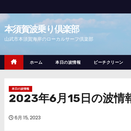
コ
ン
テ
本須賀波乗り倶楽部
ン
ツ
山武市本須賀海岸のローカルサーフ倶楽部
へ
ス
キ
ホーム
本日の波情報
ビーチクリーン
ッ
プ
本日の波情報
2023年6月15日の波情
6月 15, 2023