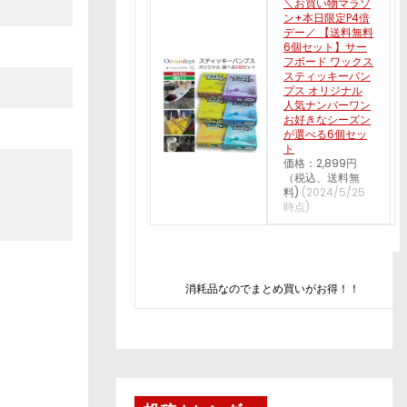
＼お買い物マラソ
ン+本日限定P4倍
デー／ 【送料無料
6個セット】サー
フボード ワックス
スティッキーバン
プス オリジナル
人気ナンバーワン
お好きなシーズン
が選べる6個セッ
ト
価格：2,899円
（税込、送料無
料)
(2024/5/25
時点)
消耗品なのでまとめ買いがお得！！