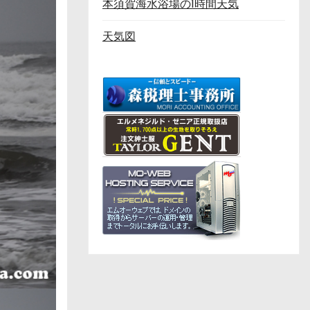
本須賀海水浴場の1時間天気
天気図