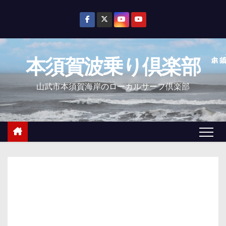
コ
ン
テ
ン
本須賀波乗り倶楽部
ツ
へ
山武市本須賀海岸のローカルサーフ倶楽部
ス
キ
ッ
プ