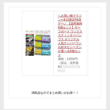
＼お買い物マラソ
ン+本日限定P4倍
デー／ 【送料無料
6個セット】サー
フボード ワックス
スティッキーバン
プス オリジナル
人気ナンバーワン
お好きなシーズン
が選べる6個セッ
ト
価格：2,899円
（税込、送料無
料)
(2024/5/25
時点)
消耗品なのでまとめ買いがお得！！