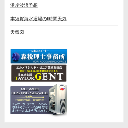
沿岸波浪予想
本須賀海水浴場の1時間天気
天気図