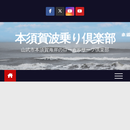
コ
ン
テ
ン
本須賀波乗り倶楽部
ツ
へ
山武市本須賀海岸のローカルサーフ倶楽部
ス
キ
ッ
プ