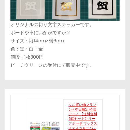
オリジナルの切り文字ステッカーです。
ボードや車にいかがですか？
サイズ：縦14cm×横6cm
色：黒・白・金
値段：1枚300円
ビーチクリーンの受付にて販売中です。
＼お買い物マラソ
ン+本日限定P4倍
デー／ 【送料無料
6個セット】サー
フボード ワックス
スティッキーバン