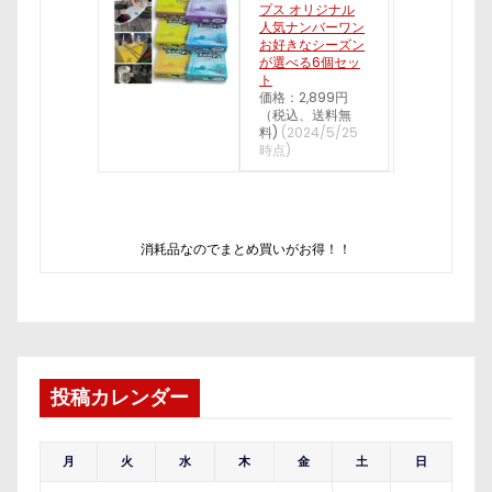
プス オリジナル
人気ナンバーワン
お好きなシーズン
が選べる6個セッ
ト
価格：2,899円
（税込、送料無
料)
(2024/5/25
時点)
消耗品なのでまとめ買いがお得！！
投稿カレンダー
月
火
水
木
金
土
日