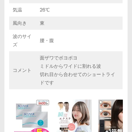
気温
26℃
風向き
東
波のサイ
腰・腹
ズ
面ザワでボヨボヨ
ミドルからワイドに割れる波
コメント
切れ目から合わせてのショートライ
ドです