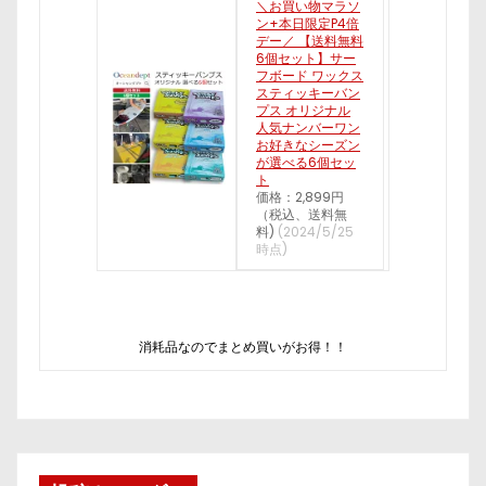
＼お買い物マラソ
ン+本日限定P4倍
デー／ 【送料無料
6個セット】サー
フボード ワックス
スティッキーバン
プス オリジナル
人気ナンバーワン
お好きなシーズン
が選べる6個セッ
ト
価格：2,899円
（税込、送料無
料)
(2024/5/25
時点)
消耗品なのでまとめ買いがお得！！