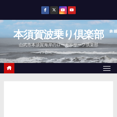
コ
ン
テ
ン
本須賀波乗り倶楽部
ツ
へ
山武市本須賀海岸のローカルサーフ倶楽部
ス
キ
ッ
プ