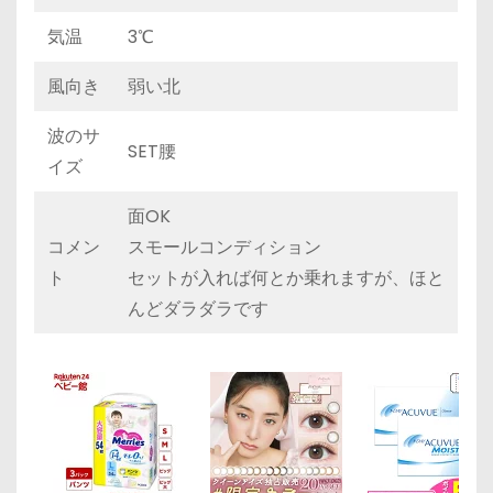
気温
3℃
風向き
弱い北
波のサ
SET腰
イズ
面OK
コメン
スモールコンディション
ト
セットが入れば何とか乗れますが、ほと
んどダラダラです