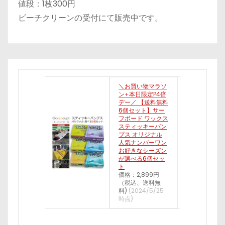
値段：1枚300円
ビーチクリーンの受付にて販売中です。
＼お買い物マラソ
ン+本日限定P4倍
デー／ 【送料無料
6個セット】サー
フボード ワックス
スティッキーバン
プス オリジナル
人気ナンバーワン
お好きなシーズン
が選べる6個セッ
ト
価格：2,899円
（税込、送料無
料)
(2024/5/25
時点)