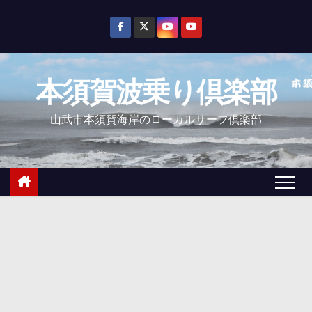
コ
ン
テ
ン
本須賀波乗り倶楽部
ツ
へ
山武市本須賀海岸のローカルサーフ倶楽部
ス
キ
ッ
プ