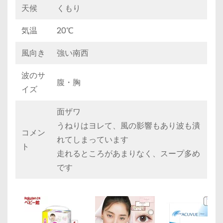
天候
くもり
気温
20℃
風向き
強い南西
波のサ
腹・胸
イズ
面ザワ
うねりはヨレて、風の影響もあり波も潰
コメン
れてしまっています
ト
走れるところがあまりなく、スープ多め
です