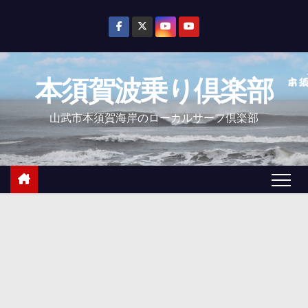
コ
ン
テ
ン
本須賀波乗り倶楽部
ツ
へ
山武市本須賀海岸のローカルサーフ倶楽部
ス
キ
ッ
プ