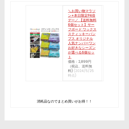
＼お買い物マラソ
ン+本日限定P4倍
デー／ 【送料無料
6個セット】サー
フボード ワックス
スティッキーバン
プス オリジナル
人気ナンバーワン
お好きなシーズン
が選べる6個セッ
ト
価格：2,899円
（税込、送料無
料)
(2024/5/25
時点)
消耗品なのでまとめ買いがお得！！