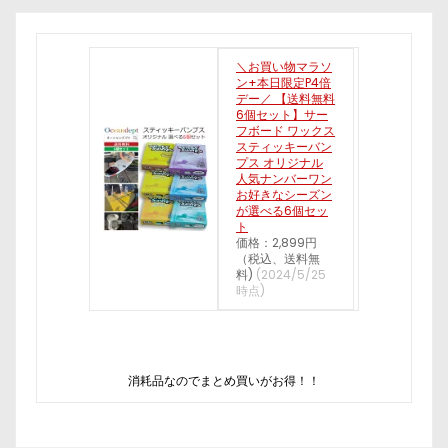
＼お買い物マラソ
ン+本日限定P4倍
デー／ 【送料無料
6個セット】サー
フボード ワックス
スティッキーバン
プス オリジナル
人気ナンバーワン
お好きなシーズン
が選べる6個セッ
ト
価格：2,899円
（税込、送料無
料)
(2024/5/25
時点)
消耗品なのでまとめ買いがお得！！