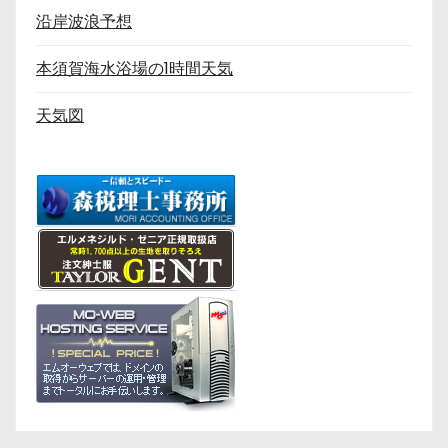
沿岸波浪予想
本須賀海水浴場の1時間天気
天気図