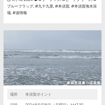
ブルーフラッグ
,
#九十九里
,
#本須賀
,
#本須賀海水浴
場
,
#波情報
場所
本須賀ポイント
日時
2024年9月16日（月曜日）AM7:30