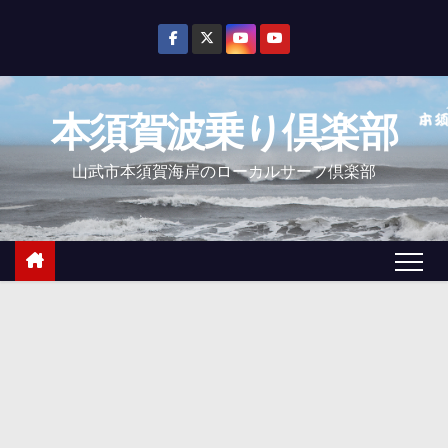
コ
ン
テ
ン
本須賀波乗り倶楽部
ツ
へ
山武市本須賀海岸のローカルサーフ倶楽部
ス
キ
ッ
プ