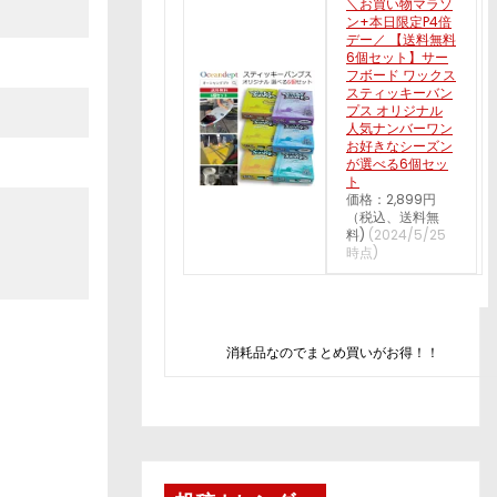
＼お買い物マラソ
ン+本日限定P4倍
デー／ 【送料無料
6個セット】サー
フボード ワックス
スティッキーバン
プス オリジナル
人気ナンバーワン
お好きなシーズン
が選べる6個セッ
ト
価格：2,899円
（税込、送料無
料)
(2024/5/25
時点)
消耗品なのでまとめ買いがお得！！