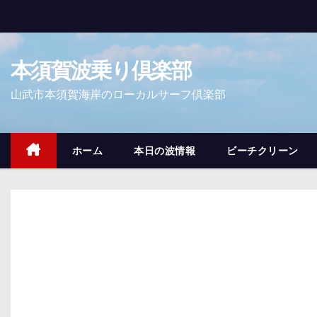
コ
ン
テ
本須賀波乗り倶楽部
ン
ツ
山武市本須賀海岸のローカルサーフ倶楽部
へ
ス
キ
ホーム
本日の波情報
ビーチクリーン
ッ
プ