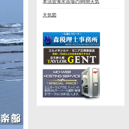
本須賀海水浴場の1時間天気
天気図