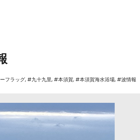
報
ルーフラッグ
,
#九十九里
,
#本須賀
,
#本須賀海水浴場
,
#波情報