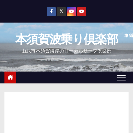
コ
ン
テ
ン
本須賀波乗り倶楽部
ツ
へ
山武市本須賀海岸のローカルサーフ倶楽部
ス
キ
ッ
プ