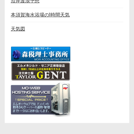
沿岸波浪予想
本須賀海水浴場の1時間天気
天気図