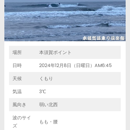
場所
本須賀ポイント
日時
2024年12月8日（日曜日）AM6:45
天候
くもり
気温
3℃
風向き
弱い北西
波のサイ
もも・腰
ズ