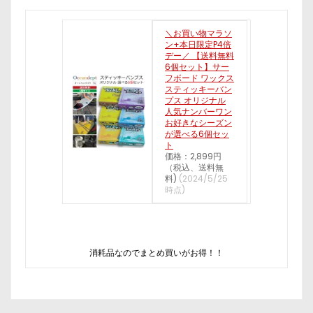
＼お買い物マラソ
ン+本日限定P4倍
デー／ 【送料無料
6個セット】サー
フボード ワックス
スティッキーバン
プス オリジナル
人気ナンバーワン
お好きなシーズン
が選べる6個セッ
ト
価格：2,899円
（税込、送料無
料)
(2024/5/25
時点)
消耗品なのでまとめ買いがお得！！