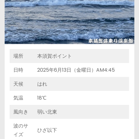
場所
本須賀ポイント
日時
2025年6月13日（金曜日）AM4:45
天候
はれ
気温
18℃
風向き
弱い北東
波のサ
ひざ以下
イズ