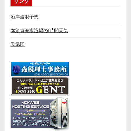
リンク
沿岸波浪予想
本須賀海水浴場の1時間天気
天気図