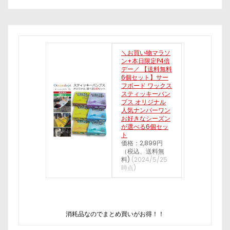
＼お買い物マラソ
ン+本日限定P4倍
デー／ 【送料無料
6個セット】サー
フボード ワックス
スティッキーバン
プス オリジナル
人気ナンバーワン
お好きなシーズン
が選べる6個セッ
ト
価格：2,899円
（税込、送料無
料)
(2024/5/25
時点)
消耗品なのでまとめ買いがお得！！