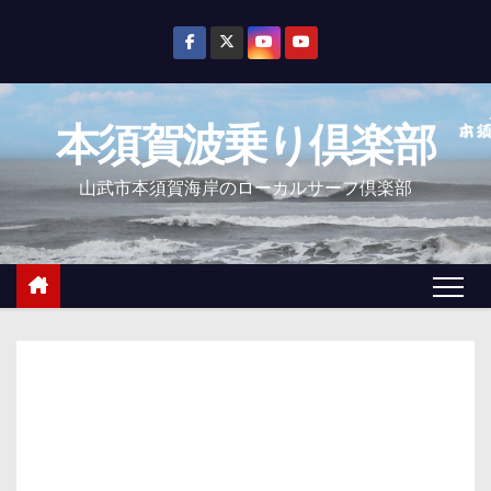
コ
ン
テ
ン
本須賀波乗り倶楽部
ツ
へ
山武市本須賀海岸のローカルサーフ倶楽部
ス
キ
ッ
プ