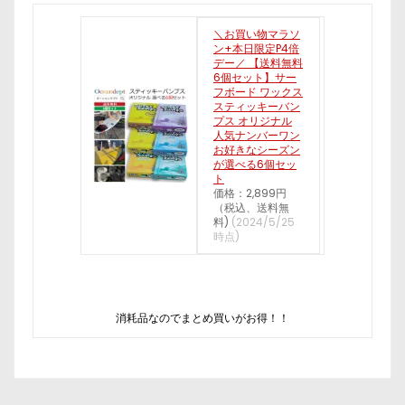
＼お買い物マラソ
ン+本日限定P4倍
デー／ 【送料無料
6個セット】サー
フボード ワックス
スティッキーバン
プス オリジナル
人気ナンバーワン
お好きなシーズン
が選べる6個セッ
ト
価格：2,899円
（税込、送料無
料)
(2024/5/25
時点)
消耗品なのでまとめ買いがお得！！