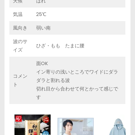
天候
はれ
気温
25℃
風向き
弱い南
波のサ
ひざ・もも たまに腰
イズ
面OK
イン寄りの浅いところでワイドにダラ
コメン
ダラと割れる波
ト
切れ目から合わせて何とかって感じで
す