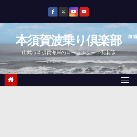
コ
ン
テ
ン
本須賀波乗り倶楽部
ツ
へ
山武市本須賀海岸のローカルサーフ倶楽部
ス
キ
ッ
プ