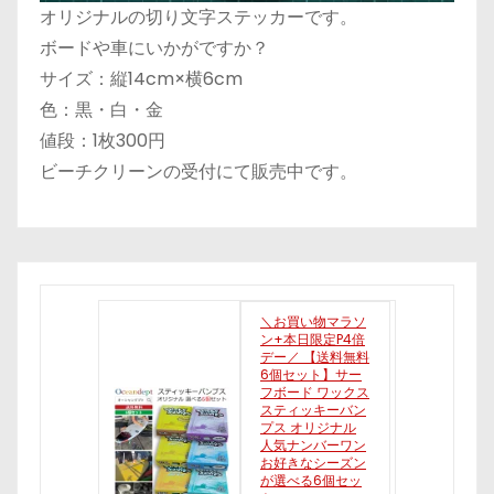
オリジナルの切り文字ステッカーです。
ボードや車にいかがですか？
サイズ：縦14cm×横6cm
色：黒・白・金
値段：1枚300円
ビーチクリーンの受付にて販売中です。
＼お買い物マラソ
ン+本日限定P4倍
デー／ 【送料無料
6個セット】サー
フボード ワックス
スティッキーバン
プス オリジナル
人気ナンバーワン
お好きなシーズン
が選べる6個セッ