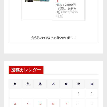
ト
価格：2,899円
（税込、送料無
料)
(2024/5/25
時点)
消耗品なのでまとめ買いがお得！！
投稿カレンダー
月
火
水
木
金
土
日
1
2
3
4
5
6
7
8
9