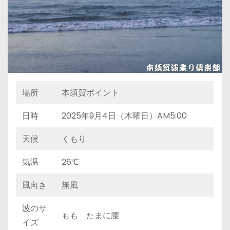
場所
本須賀ポイント
日時
2025年9月4日（木曜日）AM5:00
天候
くもり
気温
26℃
風向き
無風
波のサ
もも たまに腰
イズ