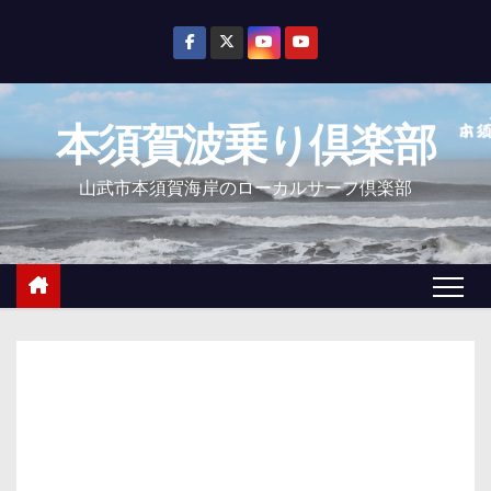
コ
ン
テ
ン
本須賀波乗り倶楽部
ツ
へ
山武市本須賀海岸のローカルサーフ倶楽部
ス
キ
ッ
プ