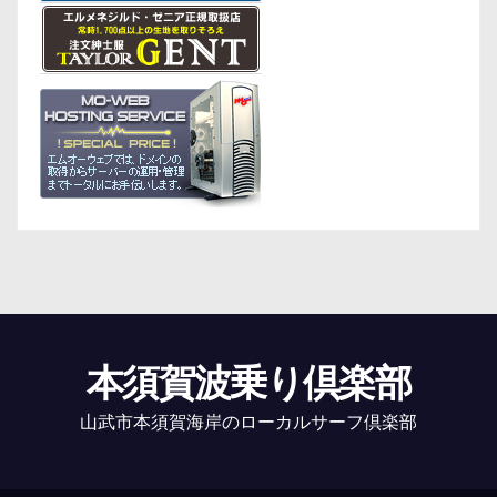
本須賀波乗り倶楽部
山武市本須賀海岸のローカルサーフ倶楽部