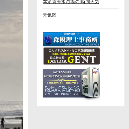
本須賀海水浴場の1時間天気
天気図