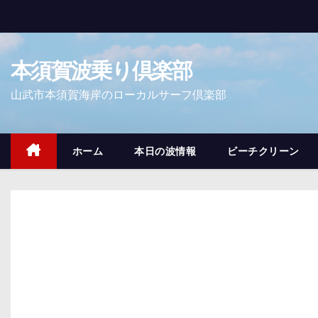
コ
ン
テ
本須賀波乗り倶楽部
ン
ツ
山武市本須賀海岸のローカルサーフ倶楽部
へ
ス
キ
ホーム
本日の波情報
ビーチクリーン
ッ
プ