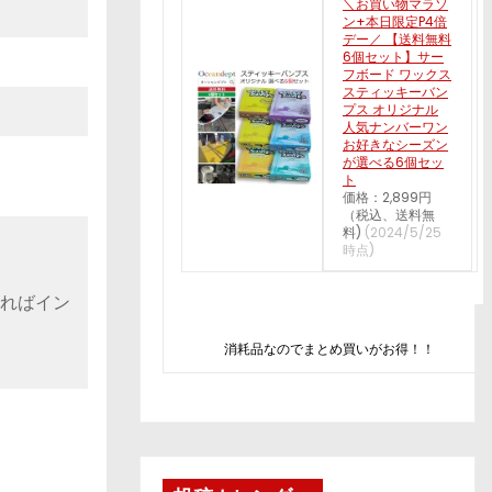
＼お買い物マラソ
ン+本日限定P4倍
デー／ 【送料無料
6個セット】サー
フボード ワックス
スティッキーバン
プス オリジナル
人気ナンバーワン
お好きなシーズン
が選べる6個セッ
ト
価格：2,899円
（税込、送料無
料)
(2024/5/25
時点)
ればイン
消耗品なのでまとめ買いがお得！！