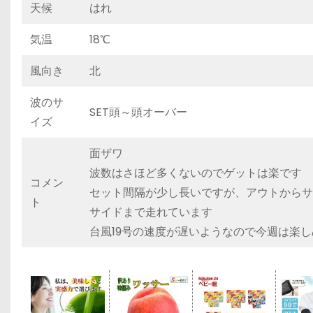
天候
はれ
気温
18℃
風向き
北
波のサ
SET頭～頭オーバー
イズ
面ザワ
波数はさほど多くないのでゲットは楽です
コメン
セット間隔が少し長いですが、アウトからサ
ト
サイドまで走れています
台風19号の速度が遅いようなので今週は楽