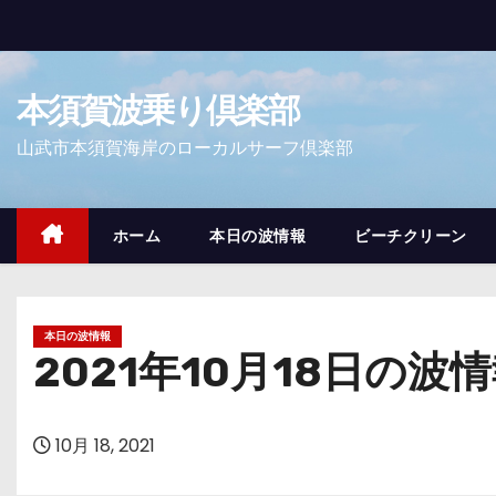
コ
ン
テ
本須賀波乗り倶楽部
ン
ツ
山武市本須賀海岸のローカルサーフ倶楽部
へ
ス
キ
ホーム
本日の波情報
ビーチクリーン
ッ
プ
本日の波情報
2021年10月18日の波
10月 18, 2021