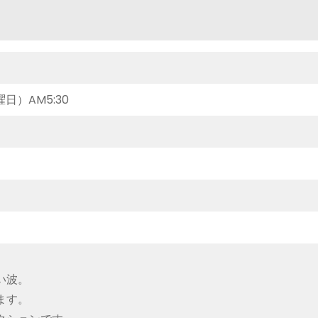
曜日）AM5:30
い波。
ます。