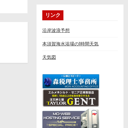
リンク
沿岸波浪予想
本須賀海水浴場の1時間天気
天気図