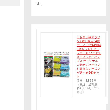
す。
＼お買い物マラソ
ン+本日限定P4倍
デー／ 【送料無料
6個セット】サー
フボード ワックス
スティッキーバン
プス オリジナル
人気ナンバーワン
お好きなシーズン
が選べる6個セッ
ト
価格：2,899円
（税込、送料無
料)
(2024/5/25
時点)