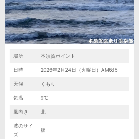
場所
本須賀ポイント
日時
2026年2月24日（火曜日）AM6:15
天候
くもり
気温
9℃
風向き
北
波のサイ
腹
ズ