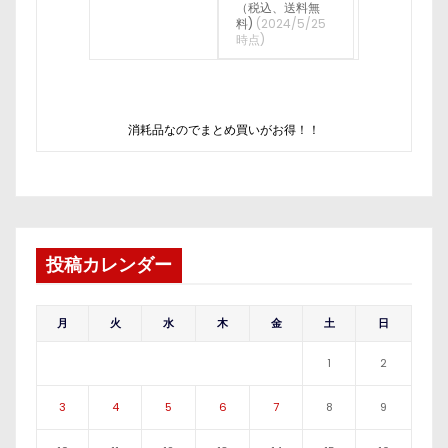
（税込、送料無
料)
(2024/5/25
時点)
消耗品なのでまとめ買いがお得！！
投稿カレンダー
月
火
水
木
金
土
日
1
2
3
4
5
6
7
8
9