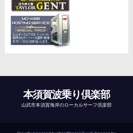
本須賀波乗り倶楽部
山武市本須賀海岸のローカルサーフ倶楽部