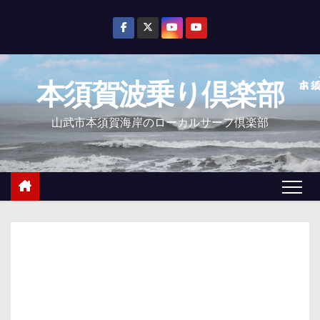
コ
ン
テ
ン
本須賀波乗り倶楽部
ツ
へ
山武市本須賀海岸のローカルサーフ倶楽部
ス
キ
ッ
プ