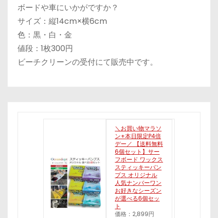
ボードや車にいかがですか？
サイズ：縦14cm×横6cm
色：黒・白・金
値段：1枚300円
ビーチクリーンの受付にて販売中です。
＼お買い物マラソ
ン+本日限定P4倍
デー／ 【送料無料
6個セット】サー
フボード ワックス
スティッキーバン
プス オリジナル
人気ナンバーワン
お好きなシーズン
が選べる6個セッ
ト
価格：2,899円