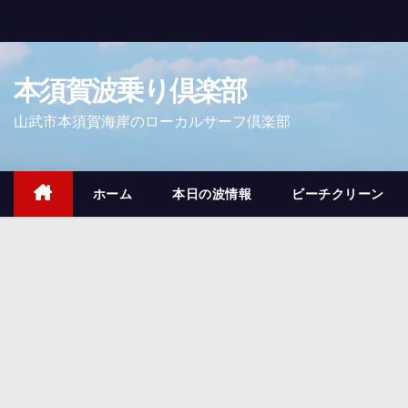
コ
ン
テ
本須賀波乗り倶楽部
ン
ツ
山武市本須賀海岸のローカルサーフ倶楽部
へ
ス
キ
ホーム
本日の波情報
ビーチクリーン
ッ
プ