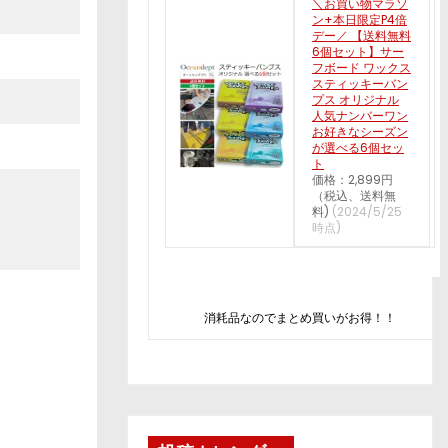
＼お買い物マラソ
ン+本日限定P4倍
デー／ 【送料無料
6個セット】サー
フボード ワックス
スティッキーバン
プス オリジナル
人気ナンバーワン
お好きなシーズン
が選べる6個セッ
ト
価格：2,899円
（税込、送料無
料)
(2024/5/25
時点)
消耗品なのでまとめ買いがお得！！