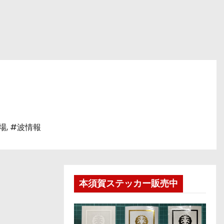
場
,
#波情報
本須賀ステッカー販売中