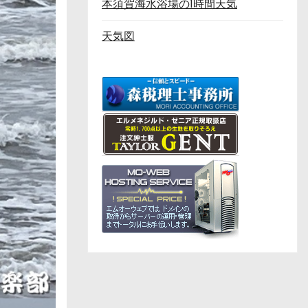
本須賀海水浴場の1時間天気
天気図