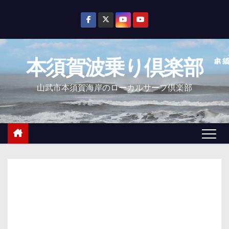
コ
ン
テ
ン
本須賀波乗り倶楽部
ツ
へ
山武市本須賀海岸のローカルサーフ倶楽部
ス
キ
ッ
プ