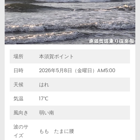
場所
本須賀ポイント
日時
2026年5月8日（金曜日）AM5:00
天候
はれ
気温
17℃
風向き
弱い南
波のサ
もも たまに腰
イズ