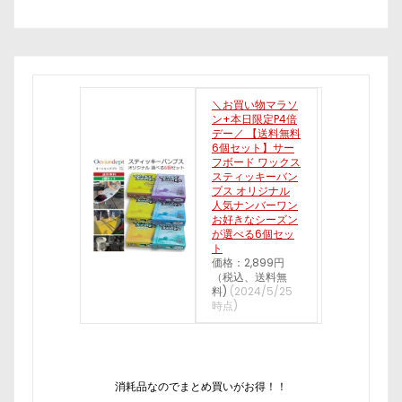
＼お買い物マラソ
ン+本日限定P4倍
デー／ 【送料無料
6個セット】サー
フボード ワックス
スティッキーバン
プス オリジナル
人気ナンバーワン
お好きなシーズン
が選べる6個セッ
ト
価格：2,899円
（税込、送料無
料)
(2024/5/25
時点)
消耗品なのでまとめ買いがお得！！