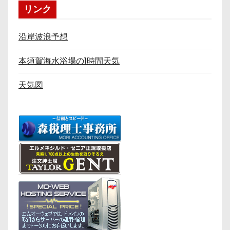
リンク
沿岸波浪予想
本須賀海水浴場の1時間天気
天気図