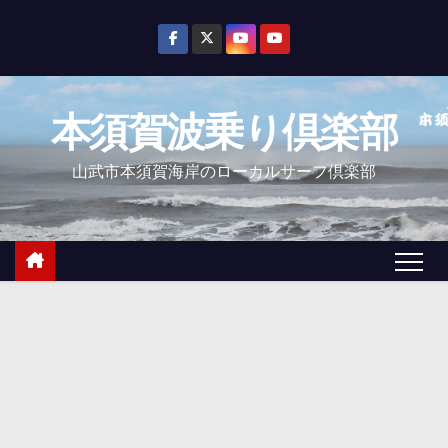
コ
ン
テ
ン
本須賀波乗り倶楽部
ツ
へ
山武市本須賀海岸のローカルサーフ倶楽部
ス
キ
ッ
プ