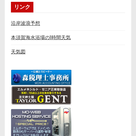
リンク
沿岸波浪予想
本須賀海水浴場の1時間天気
天気図