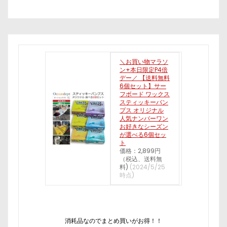
＼お買い物マラソ
ン+本日限定P4倍
デー／ 【送料無料
6個セット】サー
フボード ワックス
スティッキーバン
プス オリジナル
人気ナンバーワン
お好きなシーズン
が選べる6個セッ
ト
価格：2,899円
（税込、送料無
料)
(2024/5/25
時点)
消耗品なのでまとめ買いがお得！！