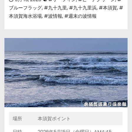
ブルーフラッグ
,
#九十九里
,
#九十九里浜
,
#本須賀
,
#
本須賀海水浴場
,
#波情報
,
#週末の波情報
場所
本須賀ポイント
日時
2026年5月15日（金曜日）AM4:45