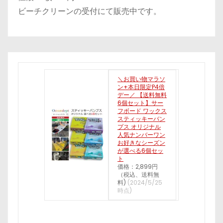
ビーチクリーンの受付にて販売中です。
＼お買い物マラソ
ン+本日限定P4倍
デー／ 【送料無料
6個セット】サー
フボード ワックス
スティッキーバン
プス オリジナル
人気ナンバーワン
お好きなシーズン
が選べる6個セッ
ト
価格：2,899円
（税込、送料無
料)
(2024/5/25
時点)