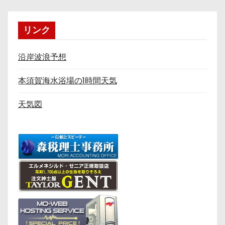
リンク
沿岸波浪予想
本須賀海水浴場の1時間天気
天気図