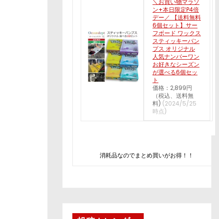
＼お買い物マラソ
ン+本日限定P4倍
デー／ 【送料無料
6個セット】サー
フボード ワックス
スティッキーバン
プス オリジナル
人気ナンバーワン
お好きなシーズン
が選べる6個セッ
ト
価格：2,899円
（税込、送料無
料)
(2024/5/25
時点)
消耗品なのでまとめ買いがお得！！