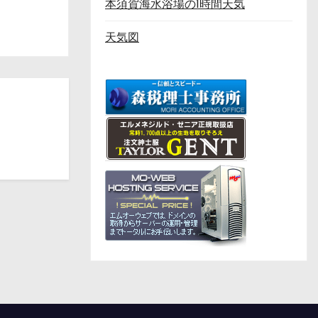
本須賀海水浴場の1時間天気
天気図