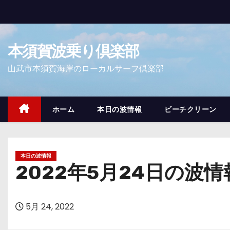
コ
ン
テ
本須賀波乗り倶楽部
ン
ツ
山武市本須賀海岸のローカルサーフ倶楽部
へ
ス
キ
ホーム
本日の波情報
ビーチクリーン
ッ
プ
本日の波情報
2022年5月24日の波情
5月 24, 2022