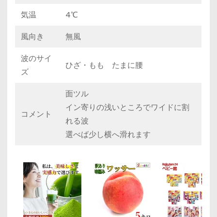
気温
4℃
風向き
無風
波のサイ
ひざ・もも たまに腰
ズ
面ツル
イン寄りの浅いところでワイドに割
コメント
れる波
選べば少し横へ滑れます