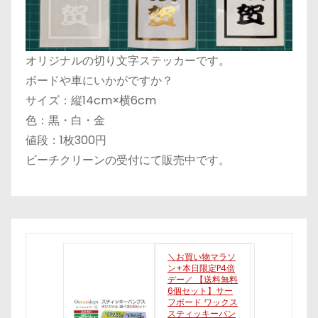
オリジナルの切り文字ステッカーです。
ボードや車にいかがですか？
サイズ：縦14cm×横6cm
色：黒・白・金
値段：1枚300円
ビーチクリーンの受付にて販売中です。
＼お買い物マラソ
ン+本日限定P4倍
デー／ 【送料無料
6個セット】サー
フボード ワックス
スティッキーバン