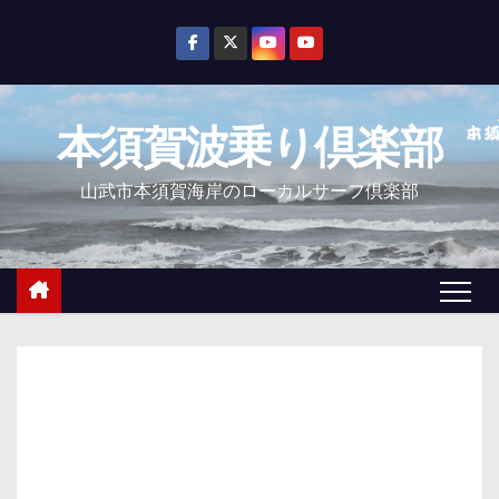
コ
ン
テ
ン
本須賀波乗り倶楽部
ツ
へ
山武市本須賀海岸のローカルサーフ倶楽部
ス
キ
ッ
プ