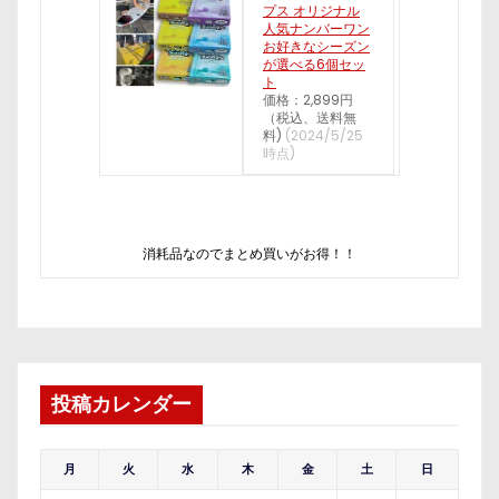
プス オリジナル
人気ナンバーワン
お好きなシーズン
が選べる6個セッ
ト
価格：2,899円
（税込、送料無
料)
(2024/5/25
時点)
消耗品なのでまとめ買いがお得！！
投稿カレンダー
月
火
水
木
金
土
日