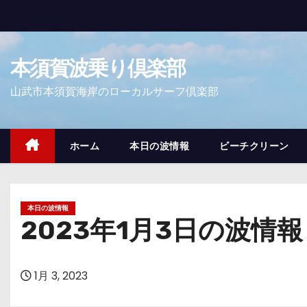
コ
ン
テ
本須賀波乗り倶楽部
ン
ツ
山武市本須賀海岸のローカルサーフ倶楽部
へ
ス
キ
ホーム
本日の波情報
ビーチクリーン
ッ
プ
本日の波情報
2023年1月3日の波情報
1月 3, 2023