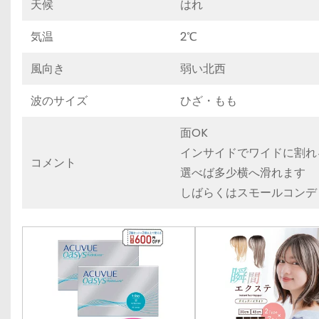
天候
はれ
気温
2℃
風向き
弱い北西
波のサイズ
ひざ・もも
面OK
インサイドでワイドに割れ
コメント
選べば多少横へ滑れます
しばらくはスモールコンデ