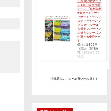
＼お買い物マラソ
ン+本日限定P4倍
デー／ 【送料無料
6個セット】サー
フボード ワックス
スティッキーバン
プス オリジナル
人気ナンバーワン
お好きなシーズン
が選べる6個セッ
ト
価格：2,899円
（税込、送料無
料)
(2024/5/25
時点)
消耗品なのでまとめ買いがお得！！