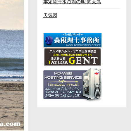
本須賀海水浴場の1時間天気
天気図