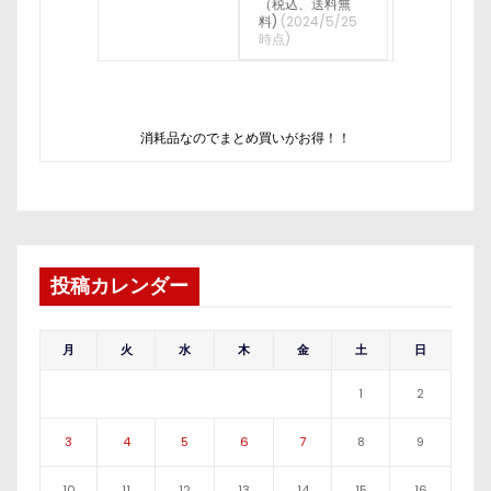
（税込、送料無
料)
(2024/5/25
時点)
消耗品なのでまとめ買いがお得！！
投稿カレンダー
月
火
水
木
金
土
日
1
2
3
4
5
6
7
8
9
10
11
12
13
14
15
16