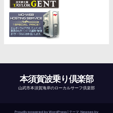
本須賀波乗り倶楽部
山武市本須賀海岸のローカルサーフ倶楽部
Proudly powered by WordPress
|
テーマ: Newses by