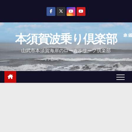
コ
ン
テ
ン
本須賀波乗り倶楽部
ツ
へ
山武市本須賀海岸のローカルサーフ倶楽部
ス
キ
ッ
プ