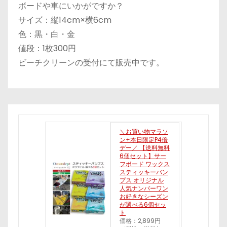
ボードや車にいかがですか？
サイズ：縦14cm×横6cm
色：黒・白・金
値段：1枚300円
ビーチクリーンの受付にて販売中です。
＼お買い物マラソ
ン+本日限定P4倍
デー／ 【送料無料
6個セット】サー
フボード ワックス
スティッキーバン
プス オリジナル
人気ナンバーワン
お好きなシーズン
が選べる6個セッ
ト
価格：2,899円