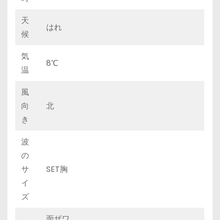
天
はれ
候
気
8℃
温
風
向
北
き
波
の
サ
SET胸
イ
ズ
面ザワ