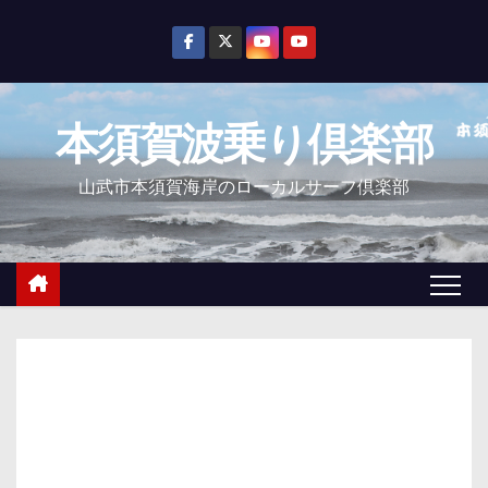
コ
ン
テ
ン
本須賀波乗り倶楽部
ツ
へ
山武市本須賀海岸のローカルサーフ倶楽部
ス
キ
ッ
プ