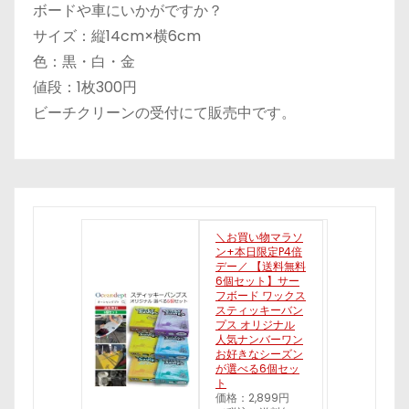
ボードや車にいかがですか？
サイズ：縦14cm×横6cm
色：黒・白・金
値段：1枚300円
ビーチクリーンの受付にて販売中です。
＼お買い物マラソ
ン+本日限定P4倍
デー／ 【送料無料
6個セット】サー
フボード ワックス
スティッキーバン
プス オリジナル
人気ナンバーワン
お好きなシーズン
が選べる6個セッ
ト
価格：2,899円