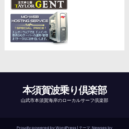
本須賀波乗り倶楽部
山武市本須賀海岸のローカルサーフ倶楽部
Proudly powered by WordPress
|
テーマ: Newses by