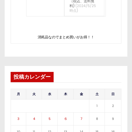
（税込、送料無
料)
(2024/5/25
時点)
消耗品なのでまとめ買いがお得！！
投稿カレンダー
月
火
水
木
金
土
日
1
2
3
4
5
6
7
8
9
10
11
12
13
14
15
16