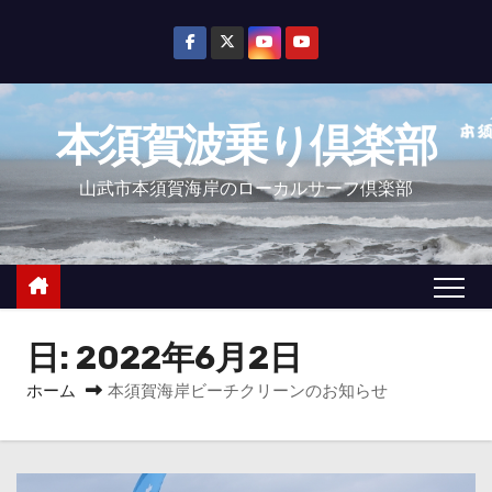
コ
ン
テ
ン
本須賀波乗り倶楽部
ツ
へ
山武市本須賀海岸のローカルサーフ倶楽部
ス
キ
ッ
プ
日:
2022年6月2日
ホーム
本須賀海岸ビーチクリーンのお知らせ