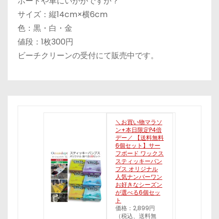
ボードや車にいかがですか？
サイズ：縦14cm×横6cm
色：黒・白・金
値段：1枚300円
ビーチクリーンの受付にて販売中です。
＼お買い物マラソ
ン+本日限定P4倍
デー／ 【送料無料
6個セット】サー
フボード ワックス
スティッキーバン
プス オリジナル
人気ナンバーワン
お好きなシーズン
が選べる6個セッ
ト
価格：2,899円
（税込、送料無