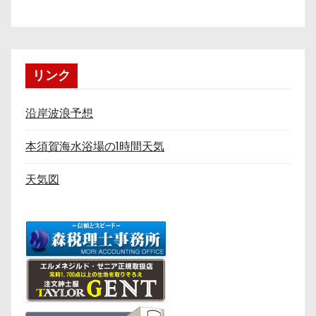
リンク
沿岸波浪予想
本須賀海水浴場の1時間天気
天気図