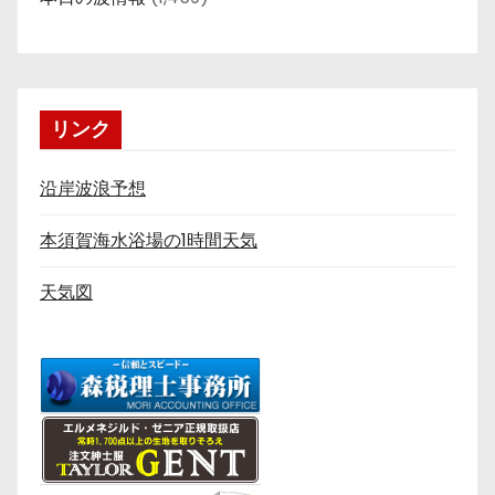
リンク
沿岸波浪予想
本須賀海水浴場の1時間天気
天気図