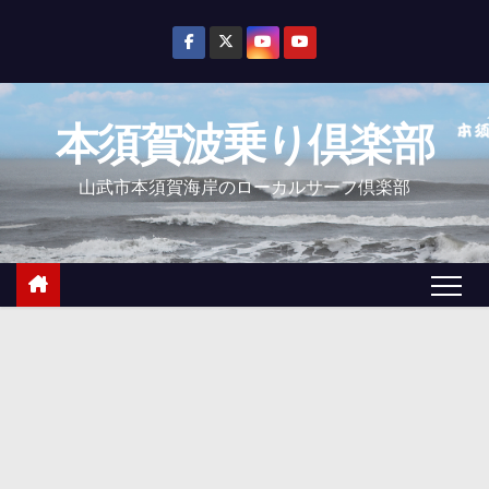
コ
ン
テ
ン
本須賀波乗り倶楽部
ツ
へ
山武市本須賀海岸のローカルサーフ倶楽部
ス
キ
ッ
プ