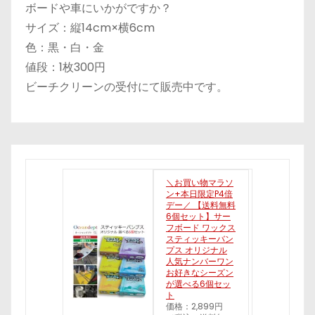
ボードや車にいかがですか？
サイズ：縦14cm×横6cm
色：黒・白・金
値段：1枚300円
ビーチクリーンの受付にて販売中です。
＼お買い物マラソ
ン+本日限定P4倍
デー／ 【送料無料
6個セット】サー
フボード ワックス
スティッキーバン
プス オリジナル
人気ナンバーワン
お好きなシーズン
が選べる6個セッ
ト
価格：2,899円