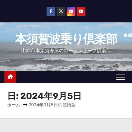
コ
ン
テ
ン
本須賀波乗り倶楽部
ツ
へ
山武市本須賀海岸のローカルサーフ倶楽部
ス
キ
ッ
プ
日:
2024年9月5日
ホーム
2024年9月5日の波情報