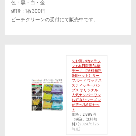
色：黒・白・金
値段：1枚300円
ビーチクリーンの受付にて販売中です。
＼お買い物マラソ
ン+本日限定P4倍
デー／ 【送料無料
6個セット】サー
フボード ワックス
スティッキーバン
プス オリジナル
人気ナンバーワン
お好きなシーズン
が選べる6個セッ
ト
価格：2,899円
（税込、送料無
料)
(2024/5/25
時点)