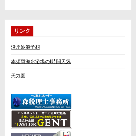
リンク
沿岸波浪予想
本須賀海水浴場の1時間天気
天気図