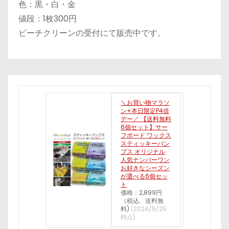
色：黒・白・金
値段：1枚300円
ビーチクリーンの受付にて販売中です。
＼お買い物マラソ
ン+本日限定P4倍
デー／ 【送料無料
6個セット】サー
フボード ワックス
スティッキーバン
プス オリジナル
人気ナンバーワン
お好きなシーズン
が選べる6個セッ
ト
価格：2,899円
（税込、送料無
料)
(2024/5/25
時点)