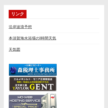
リンク
沿岸波浪予想
本須賀海水浴場の1時間天気
天気図