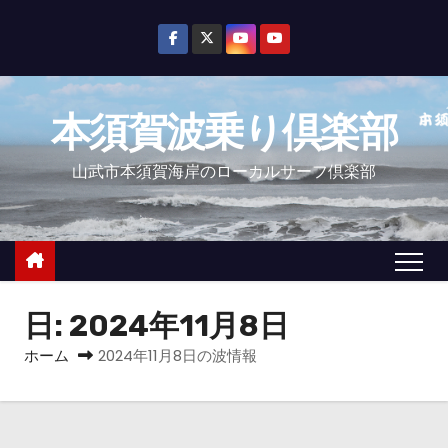
コ
ン
テ
ン
本須賀波乗り倶楽部
ツ
へ
山武市本須賀海岸のローカルサーフ倶楽部
ス
キ
ッ
プ
日:
2024年11月8日
ホーム
2024年11月8日の波情報