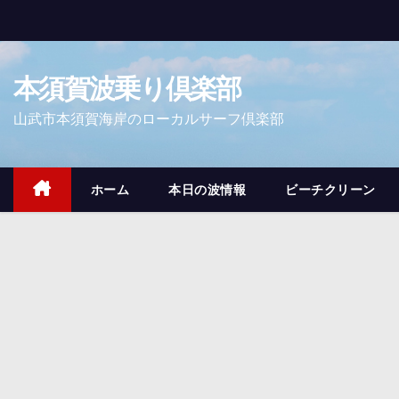
コ
ン
テ
本須賀波乗り倶楽部
ン
ツ
山武市本須賀海岸のローカルサーフ倶楽部
へ
ス
キ
ホーム
本日の波情報
ビーチクリーン
ッ
プ