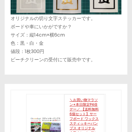
オリジナルの切り文字ステッカーです。
ボードや車にいかがですか？
サイズ：縦14cm×横6cm
色：黒・白・金
値段：1枚300円
ビーチクリーンの受付にて販売中です。
＼お買い物マラソ
ン+本日限定P4倍
デー／ 【送料無料
6個セット】サー
フボード ワックス
スティッキーバン
プス オリジナル