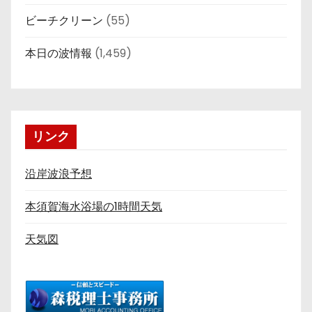
ビーチクリーン
(55)
本日の波情報
(1,459)
リンク
沿岸波浪予想
本須賀海水浴場の1時間天気
天気図