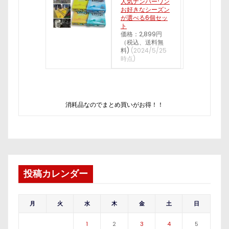
人気ナンバーワン
お好きなシーズン
が選べる6個セッ
ト
価格：2,899円
（税込、送料無
料)
(2024/5/25
時点)
消耗品なのでまとめ買いがお得！！
投稿カレンダー
月
火
水
木
金
土
日
1
2
3
4
5