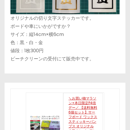
オリジナルの切り文字ステッカーです。
ボードや車にいかがですか？
サイズ：縦14cm×横6cm
色：黒・白・金
値段：1枚300円
ビーチクリーンの受付にて販売中です。
＼お買い物マラソ
ン+本日限定P4倍
デー／ 【送料無料
6個セット】サー
フボード ワックス
スティッキーバン
プス オリジナル