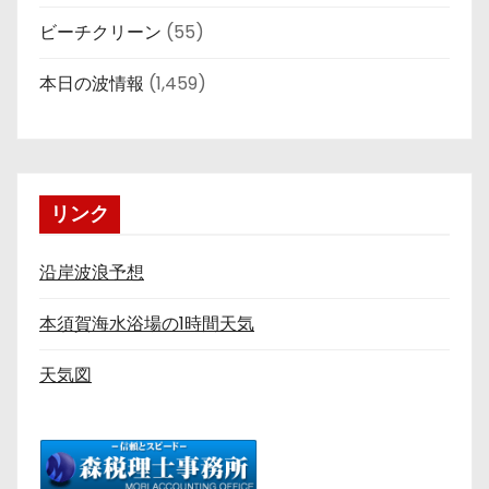
ビーチクリーン
(55)
本日の波情報
(1,459)
リンク
沿岸波浪予想
本須賀海水浴場の1時間天気
天気図