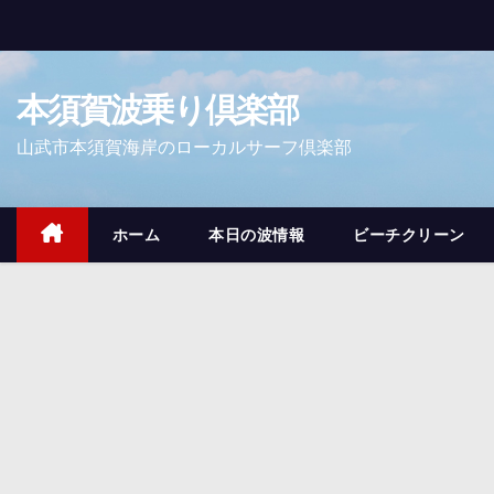
コ
ン
テ
本須賀波乗り倶楽部
ン
ツ
山武市本須賀海岸のローカルサーフ倶楽部
へ
ス
キ
ホーム
本日の波情報
ビーチクリーン
ッ
プ