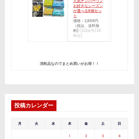
人気ナンバーワン
お好きなシーズン
が選べる6個セッ
ト
価格：2,899円
（税込、送料無
料)
(2024/5/25
時点)
消耗品なのでまとめ買いがお得！！
投稿カレンダー
月
火
水
木
金
土
日
1
2
3
4