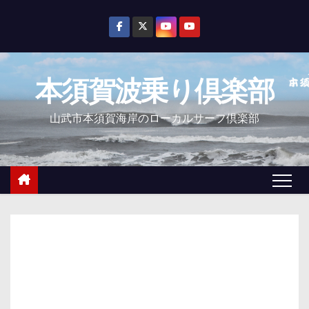
コ
ン
テ
ン
本須賀波乗り倶楽部
ツ
へ
山武市本須賀海岸のローカルサーフ倶楽部
ス
キ
ッ
プ