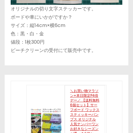
オリジナルの切り文字ステッカーです。
ボードや車にいかがですか？
サイズ：縦14cm×横6cm
色：黒・白・金
値段：1枚300円
ビーチクリーンの受付にて販売中です。
＼お買い物マラソ
ン+本日限定P4倍
デー／ 【送料無料
6個セット】サー
フボード ワックス
スティッキーバン
プス オリジナル
人気ナンバーワン
お好きなシーズン