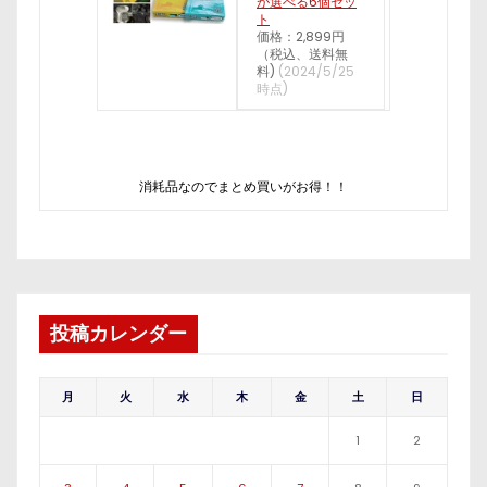
が選べる6個セッ
ト
価格：2,899円
（税込、送料無
料)
(2024/5/25
時点)
消耗品なのでまとめ買いがお得！！
投稿カレンダー
月
火
水
木
金
土
日
1
2