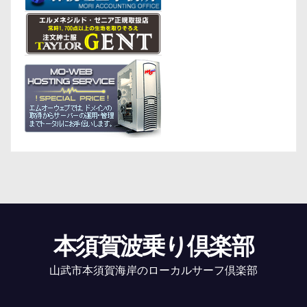
本須賀波乗り倶楽部
山武市本須賀海岸のローカルサーフ倶楽部