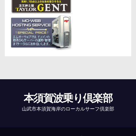
本須賀波乗り倶楽部
山武市本須賀海岸のローカルサーフ倶楽部