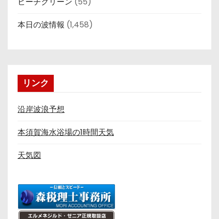
ビーチクリーン
(55)
本日の波情報
(1,458)
リンク
沿岸波浪予想
本須賀海水浴場の1時間天気
天気図