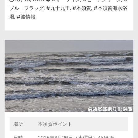
ブルーフラッグ
,
#九十九里
,
#本須賀
,
#本須賀海水浴
場
,
#波情報
場所
本須賀ポイント
日時
2025年3月26日（水曜日）AM6:15