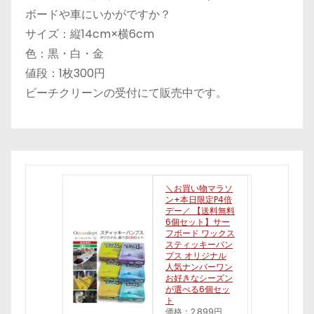
ボードや車にいかがですか？
サイズ：縦14cm×横6cm
色：黒・白・金
値段：1枚300円
ビーチクリーンの受付にて販売中です。
＼お買い物マラソ
ン+本日限定P4倍
デー／ 【送料無料
6個セット】サー
フボード ワックス
スティッキーバン
プス オリジナル
人気ナンバーワン
お好きなシーズン
が選べる6個セッ
ト
価格：2,899円