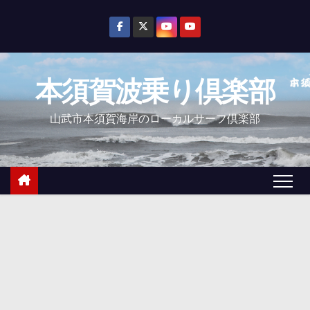
コ
ン
テ
ン
本須賀波乗り倶楽部
ツ
へ
山武市本須賀海岸のローカルサーフ倶楽部
ス
キ
ッ
プ