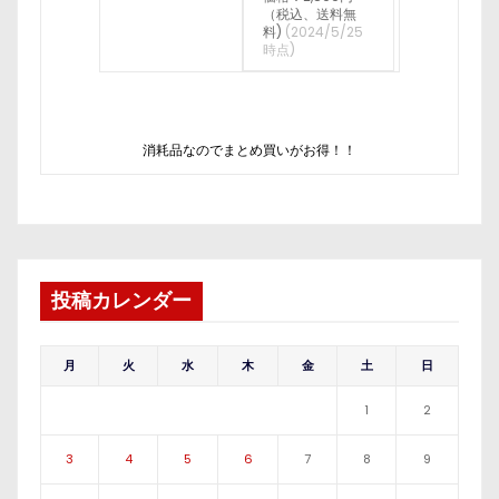
（税込、送料無
料)
(2024/5/25
時点)
消耗品なのでまとめ買いがお得！！
投稿カレンダー
月
火
水
木
金
土
日
1
2
3
4
5
6
7
8
9