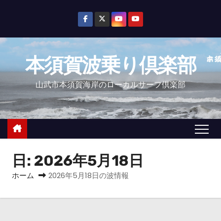
コ
ン
テ
ン
本須賀波乗り倶楽部
ツ
へ
山武市本須賀海岸のローカルサーフ倶楽部
ス
キ
ッ
プ
日:
2026年5月18日
ホーム
2026年5月18日の波情報