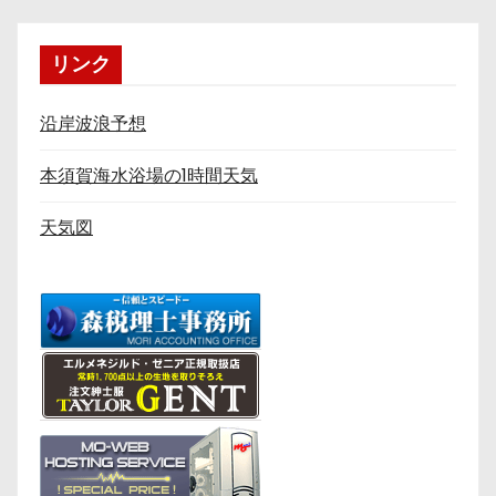
リンク
沿岸波浪予想
本須賀海水浴場の1時間天気
天気図