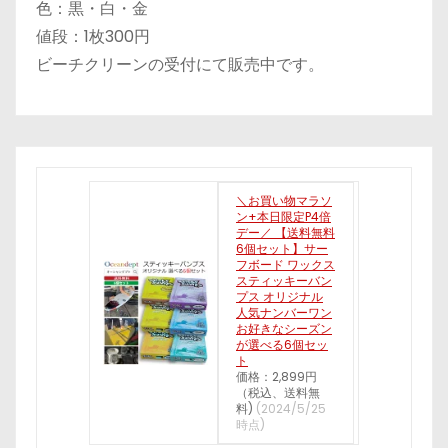
色：黒・白・金
値段：1枚300円
ビーチクリーンの受付にて販売中です。
＼お買い物マラソ
ン+本日限定P4倍
デー／ 【送料無料
6個セット】サー
フボード ワックス
スティッキーバン
プス オリジナル
人気ナンバーワン
お好きなシーズン
が選べる6個セッ
ト
価格：2,899円
（税込、送料無
料)
(2024/5/25
時点)