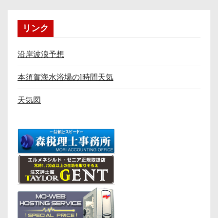
リンク
沿岸波浪予想
本須賀海水浴場の1時間天気
天気図