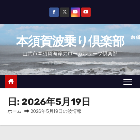
コ
ン
テ
ン
本須賀波乗り倶楽部
ツ
へ
山武市本須賀海岸のローカルサーフ倶楽部
ス
キ
ッ
プ
日:
2026年5月19日
ホーム
2026年5月19日の波情報