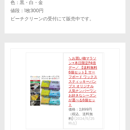
色：黒・白・金
値段：1枚300円
ビーチクリーンの受付にて販売中です。
＼お買い物マラソ
ン+本日限定P4倍
デー／ 【送料無料
6個セット】サー
フボード ワックス
スティッキーバン
プス オリジナル
人気ナンバーワン
お好きなシーズン
が選べる6個セッ
ト
価格：2,899円
（税込、送料無
料)
(2024/5/25
時点)