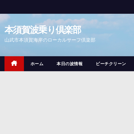
コ
ン
テ
本須賀波乗り倶楽部
ン
ツ
山武市本須賀海岸のローカルサーフ倶楽部
へ
ス
キ
ホーム
本日の波情報
ビーチクリーン
ッ
プ