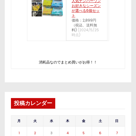
人気ナンバーワン
お好きなシーズン
が選べる6個セッ
ト
価格：2,899円
（税込、送料無
料)
(2024/5/25
時点)
消耗品なのでまとめ買いがお得！！
投稿カレンダー
月
火
水
木
金
土
日
1
2
3
4
5
6
7