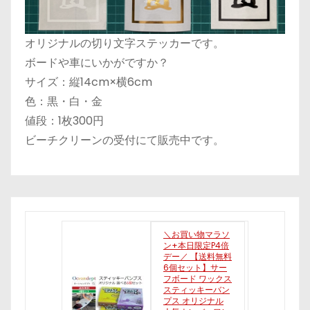
オリジナルの切り文字ステッカーです。
ボードや車にいかがですか？
サイズ：縦14cm×横6cm
色：黒・白・金
値段：1枚300円
ビーチクリーンの受付にて販売中です。
＼お買い物マラソ
ン+本日限定P4倍
デー／ 【送料無料
6個セット】サー
フボード ワックス
スティッキーバン
プス オリジナル