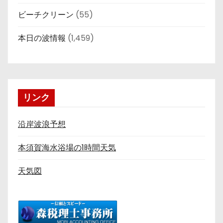
ビーチクリーン
(55)
本日の波情報
(1,459)
リンク
沿岸波浪予想
本須賀海水浴場の1時間天気
天気図