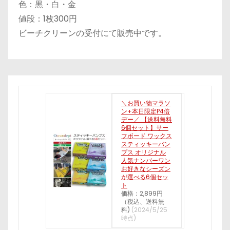
色：黒・白・金
値段：1枚300円
ビーチクリーンの受付にて販売中です。
＼お買い物マラソ
ン+本日限定P4倍
デー／ 【送料無料
6個セット】サー
フボード ワックス
スティッキーバン
プス オリジナル
人気ナンバーワン
お好きなシーズン
が選べる6個セッ
ト
価格：2,899円
（税込、送料無
料)
(2024/5/25
時点)