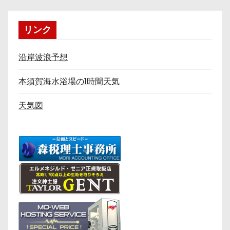
リンク
沿岸波浪予想
本須賀海水浴場の1時間天気
天気図