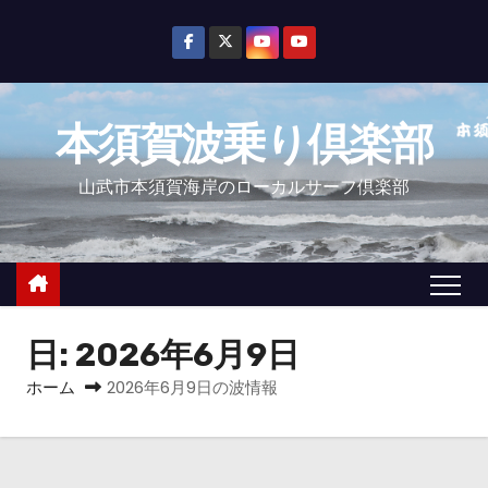
コ
ン
テ
ン
本須賀波乗り倶楽部
ツ
へ
山武市本須賀海岸のローカルサーフ倶楽部
ス
キ
ッ
プ
日:
2026年6月9日
ホーム
2026年6月9日の波情報